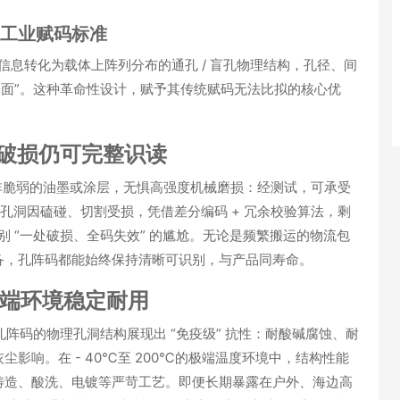
工业赋码标准
信息转化为载体上阵列分布的通孔 / 盲孔物理结构
，孔径、间
在表面”。这种革命性设计，赋予其传统赋码无法比拟的核心优
部破损仍可完整识读
非脆弱的油墨或涂层，无惧高强度机械磨损：经测试，可承受
分孔洞因磕碰、切割受损，凭借
差分编码 + 冗余校验算法
，剩
别 “一处破损、全码失效” 的尴尬。无论是频繁搬运的物流包
备，孔阵码都能始终保持清晰可识别，与产品同寿命。
极端环境稳定耐用
码的物理孔洞结构展现出 “免疫级” 抗性：
耐酸碱腐蚀、耐
影响。在 - 40℃至 200℃的极端温度环境中，结构性能
铸造、酸洗、电镀等严苛工艺。即便长期暴露在户外、海边高