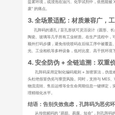
盐雾环境，或浸泡在油污、化学试剂中，依然能被 X
废” 的痛点。
3. 全场景适配：材质兼容广，
孔阵码的通孔 / 盲孔形状可灵活设计（圆形、长条形
陶瓷、玻璃等几乎所有工业材质
。在生产流程中，
额外打码步骤，避免传统喷码在后续工序中被覆盖
光、工业相机等多种设备，低对比度、高干扰环境
4. 安全防伪 + 全链追溯：双
孔阵码采用
定制化编码规则 + 加密算法
，伪造
头杜绝假冒伪劣与窜货风险。同时，支持与 MES、
物流流转、售后运维等
全生命周期信息一键绑定
，
理精细化水平。
结语：告别失效焦虑，孔阵码为恶劣环
从传统赋码的 “易损、易腐、短命”，到孔阵码的