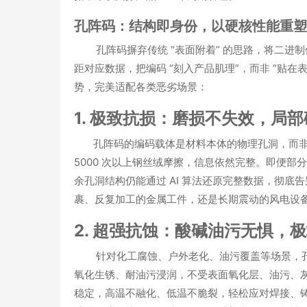
孔阵码：结构即身份，以硬核性能重塑
孔阵码摒弃传统 “表面附着” 的思路，
将二进制
距对应数据，把编码 “刻入产品肌理”，而非 “贴
势，完美适配各类恶劣场景：
1. 极致抗损：磨损不失效，局
孔阵码的编码载体是
材料本体的物理孔洞
，而
5000 次以上钢丝绒摩擦，信息依然完整。即便部
余孔洞结构仍能通过 AI 算法还原完整数据，彻底告
裹、反复加工的金属工件，还是长期震动的风电设
2. 超强抗蚀：酸碱油污无惧，
针对化工腐蚀、户外老化、油污覆盖等场景，孔阵
氧化生锈、耐油污浸润
，不受表面氧化层、油污、灰尘
稳定，高温不融化、低温不脆裂，轻松应对焊接、