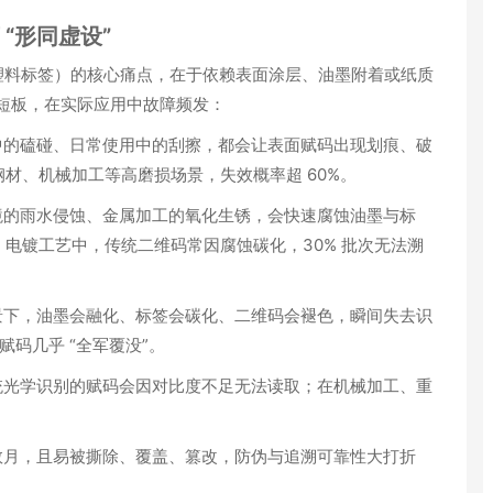
“形同虚设”
塑料标签）的核心痛点，在于
依赖表面涂层、油墨附着或纸质
的短板，在实际应用中故障频发：
中的磕碰、日常使用中的刮擦，都会让表面赋码出现划痕、破
材、机械加工等高磨损场景，失效概率超 60%。
境的雨水侵蚀、金属加工的氧化生锈，会快速腐蚀油墨与标
电镀工艺中，传统二维码常因腐蚀碳化，30% 批次无法溯
景下，油墨会融化、标签会碳化、二维码会褪色，瞬间失去识
赋码几乎 “全军覆没”。
统光学识别的赋码会因对比度不足无法读取；在机械加工、重
数月，且易被撕除、覆盖、篡改，防伪与追溯可靠性大打折