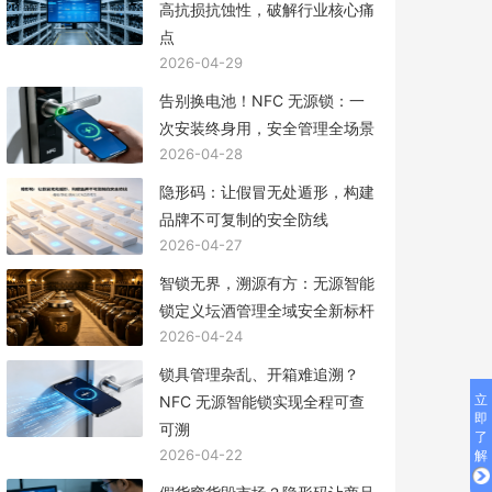
高抗损抗蚀性，破解行业核心痛
点
2026-04-29
告别换电池！NFC 无源锁：一
次安装终身用，安全管理全场景
2026-04-28
隐形码：让假冒无处遁形，构建
品牌不可复制的安全防线
2026-04-27
智锁无界，溯源有方：无源智能
锁定义坛酒管理全域安全新标杆
2026-04-24
锁具管理杂乱、开箱难追溯？
立
NFC 无源智能锁实现全程可查
即
可溯
了
2026-04-22
解