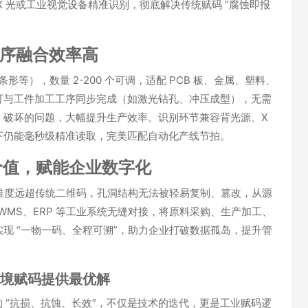
 光或工业视觉设备精准识别，彻底解决传统赋码 “腐蚀即报
工序融合效率高
等），数量 2-200 个可调，
适配 PCB 板、金属、塑料、
可
与工件加工工序同步完成
（如激光钻孔、冲压成型），无需
、破坏的问题，大幅提升生产效率。识别环节兼容背光源、X
下仍能毫秒级精准读取，完美匹配自动化产线节拍。
重价值，赋能企业数字化
难度远超传统二维码，孔洞结构无法被轻易复制、篡改，从源
WMS、ERP 等工业系统无缝对接，将原料采购、生产加工、
实现 “一物一码、全程可溯”，助力企业打破数据孤岛，提升管
境赋码提供最优解
 “抗损、抗蚀、长效”，不仅是技术的迭代，更是工业赋码逻