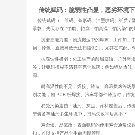
传统赋码：脆弱性凸显，恶劣环境下 
传统赋码（二维码、条形码、油墨喷码、纸质 / 
承载
，先天存在 “怕磨、怕腐、怕高温、怕污染” 
抗磨损能力差
：物流搬运中的摩擦、工件加工
损、掉色，直接导致无法扫描识别，尤其在汽配、钢
抗腐蚀性极弱
：化工生产的酸碱腐蚀、户外环
签，让赋码模糊不清甚至完全脱落；例如钢材热轧、
源。
耐高温性能不足
：焊接、铸造、高温烘烤等场
别功能；如 PCB 板焊接、汽车零部件铸造时，传统
易受污染遮挡
：油污、灰尘、涂料覆盖后，传
型装备等油污多尘环境中，扫码失败率居高不下。
寿命短、易篡改
：表面赋码的使用寿命通常仅
扣，难以支撑产品全生命周期管理。