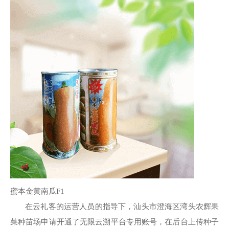
蜜本金黄南瓜F1
在云礼客的运营人员的指导下，汕头市澄海区湾头农辉果
菜种苗场申请开通了无限云溯平台专用账号，在后台上传种子