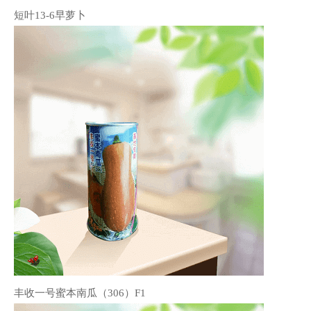
短叶13-6早萝卜
丰收一号蜜本南瓜（306）F1